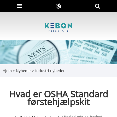
Hjem
>
Nyheder
>
Industri nyheder
Hvad er OSHA Standard
førstehjælpskit
●
2024-10-07
●
2
●
Efterlad mig en besked