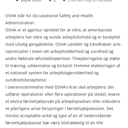
OSHA står for Occupational Safety and Health
Administration.
OSHA er et agentur oprettet for at sikre, at amerikanske
arbejdere har sikre og sunde arbejdsforhold og er beskyttet
mod ulovlig gengældelse. OSHA udvikler og håndhæver anti-
repressalier i loven om arbejdssikkerhed og sundhed og
andre føderale whistleblowerlove; Tilvejebringelse og støtte
til træning, uddannelse og bistand; Fremme etableringen af ​​
et nationalt system for arbejdstagersikkerhed og
sundhedsbeskyttelse.
I overensstemmelse med OSHA's krav skal arbejdere, der
udfører operationer eller flere operationer på stedet, levere
et ekstra førstehjælpssæt på arbejdspladsen eller inkludere
et yderligere antal forsyninger i førstehjælpskassen. Det
mindst acceptable antal og type af en af ​​nedenstående
førstehjælpskasser bør være tilstrækkelig til en lille