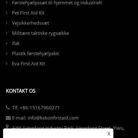
Førstehjælpssæt til hjemmet og industrielt
Pet First Aid Kit
Vejsikkerhedssæt
Militære taktiske rygsække
Ifak
Plastik førstehjælpskit
Eva First Aid Kit
KONTAKT OS
Tlf: +86-15167960271
E-mail: info@kebonfirstaid.com
Add: Jiangdong Industry Park, Jiangdong Street, Yiwu,
X
Kina.