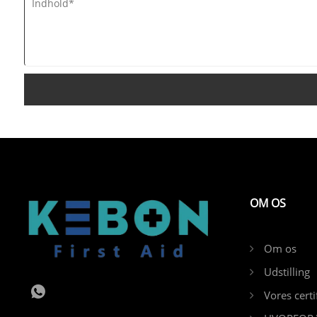
OM OS
Om os
Udstilling
Vores certi