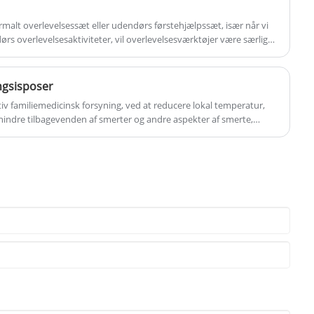
dicinsk personale med det samme. Almindelige mennesker med
Produktmateriale: Plast
te respondenter. For det tredje er det en manifestation af socialt
Taskefarve: Sort eller tilpasning
rmalt overlevelsessæt eller udendørs førstehjælpssæt, især når vi
remt vigtigt at mestre voksen HLR, da det redder liv, giver håb og
Prøve: Forberedt inden for 5 dage
ørs overlevelsesaktiviteter, vil overlevelsesværktøjer være særlig
Leveringstid: 20-35 dage
Logoudskrivning: Støt tilpasning
angsisposer
ktiv familiemedicinsk forsyning, ved at reducere lokal temperatur,
rhindre tilbagevenden af ​​smerter og andre aspekter af smerte,
og andre funktioner til en vis grad.