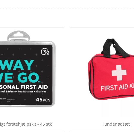
igt førstehjælpskit - 45 stk
Hundenødsæt