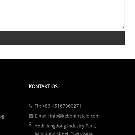
KONTAKT OS
Tlf: +86-15167960271
og
E-mail: info@kebonfirstaid.com
Add: Jiangdong Industry Park,
Jiangdong Street, Yiwu, Kina.