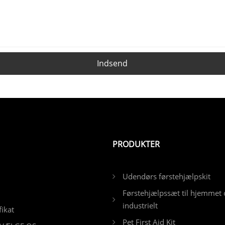
Indsend
PRODUKTER
Udendørs førstehjælpskit
Førstehjælpssæt til hjemmet 
industrielt
fikat
Pet First Aid Kit