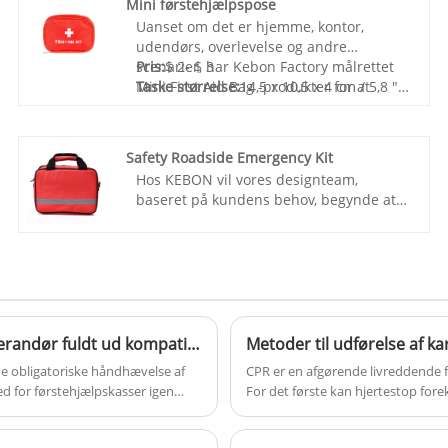
Mini førstehjælpspose
Uanset om det er hjemme, kontor,
udendørs, overlevelse og andre
scenarier, har Kebon Factory målrettet
Pris:
$ 2- $ 3
Mini First Aid Bag -produkter for at
Taske størrelse:
14,5 x 10,5 x 4 cm / 5,8 "x
imødekomme dine tilpassede behov.
4,2" x 1,6 "
Taske materiale:
Polyester 600d
Boksfarve:
Rød
Safety Roadside Emergency Kit
Prøve:
Forberedt inden for 5 dage
Hos KEBON vil vores designteam,
Ledetid:
20 dage-35 dage
baseret på kundens behov, begynde at
Logoudskrivning:
Supporttilpasning:
udvikle et design til et brugerdefineret
inklusive silkeudskrivning,
Safety Roadside Emergency Kit. Vi vil
varmeoverførsel og så videre.
overveje faktorer som størrelse,
materiale, komponenter, funktionalitet af
førstehjælpskassen og kundens
branding-elementer. Og med kundens
feedback vil vi foretage ændringer, indtil
2026 Global First Aid Kit Market Standards: Er din leverandør fuldt ud kompatibel?
Metoder til udførelse af k
vi opfylder deres krav og forventninger.
de obligatoriske håndhævelse af
CPR er en afgørende livreddende f
 for førstehjælpskasser igen
For det første kan hjertestop fo
er? Denne artikel vil afsløre de
muliggør hurtig respons og øger 
d.
respiration opretholder cirkulation