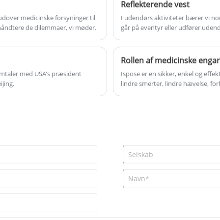
ikke være nogen professionel me
Reflekterende vest
HLR -færdigheder kan være de førs
 udover medicinske forsyninger til
I udendørs aktiviteter bærer vi no
ansvar. Afslutningsvis er det ekst
 håndtere de dilemmaer, vi møder.
går på eventyr eller udfører udend
afspejler vores ansvar.
vigtige.
Rollen af ​​medicinske eng
amtaler med USA's præsident
Ispose er en sikker, enkel og effe
ijing.
lindre smerter, lindre hævelse, fo
sårbehandling, varmeskadeappetit 