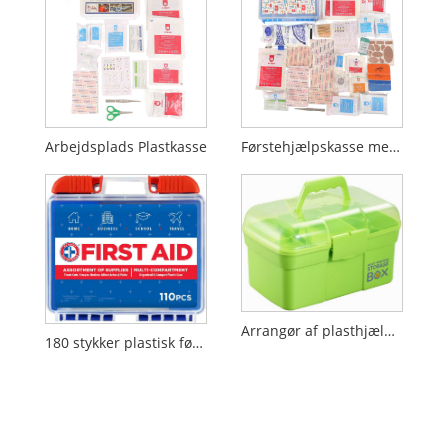
Arbejdsplads Plastkasse
Førstehjælpskasse med rum
Arrangør af plasthjælpsboks med aftagelig bakke
180 stykker plastisk førstehjælpskit