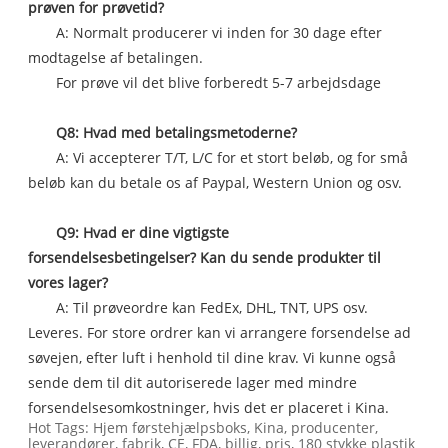
prøven for prøvetid?
A: Normalt producerer vi inden for 30 dage efter
modtagelse af betalingen.
For prøve vil det blive forberedt 5-7 arbejdsdage
Q8: Hvad med betalingsmetoderne?
A: Vi accepterer T/T, L/C for et stort beløb, og for små
beløb kan du betale os af Paypal, Western Union og osv.
Q9: Hvad er dine vigtigste
forsendelsesbetingelser? Kan du sende produkter til
vores lager?
A: Til prøveordre kan FedEx, DHL, TNT, UPS osv.
Leveres. For store ordrer kan vi arrangere forsendelse ad
søvejen, efter luft i henhold til dine krav. Vi kunne også
sende dem til dit autoriserede lager med mindre
forsendelsesomkostninger, hvis det er placeret i Kina.
Hot Tags: Hjem førstehjælpsboks, Kina, producenter,
leverandører, fabrik, CE, FDA, billig, pris, 180 stykke plastik