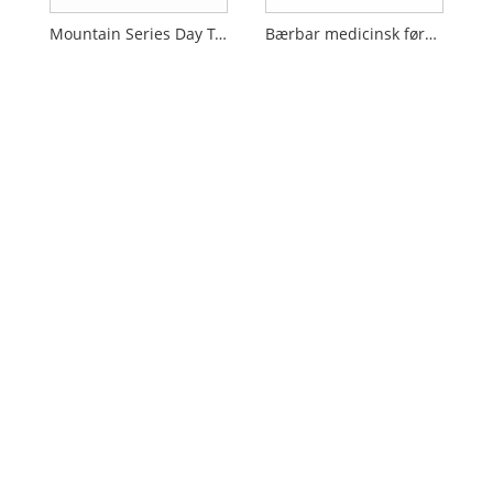
Mountain Series Day Tripper Medical Kit
Bærbar medicinsk førstehjælpstaske