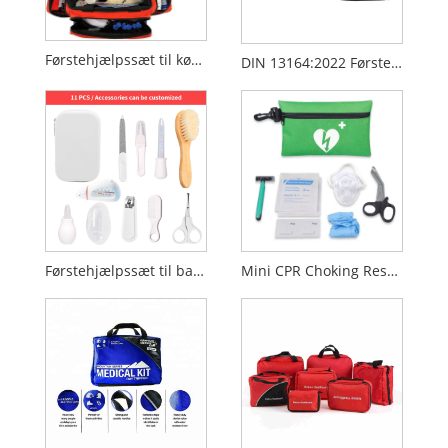
Førstehjælpssæt til køretøjer – Kompakt rednings- og traumataske
DIN 13164:2022 Førstehjælpssæt til bil – EU-standardkøretøjsnødmedicinsk sæt
Førstehjælpssæt til babyer
Mini CPR Choking Rescue Training Kit