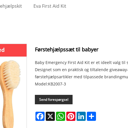
tehjælpskit
Eva First Aid Kit
Førstehjælpssæt til babyer
Baby Emergency First Aid Kit er et ideelt valg 
Designet som en praktisk og tiltalende giveaway
førstehjælpsartikler med tilpassede brandingmul
Model:KB2007-3
Send forespørgsel
Facebook
X
WhatsApp
Pinterest
LinkedIn
Share