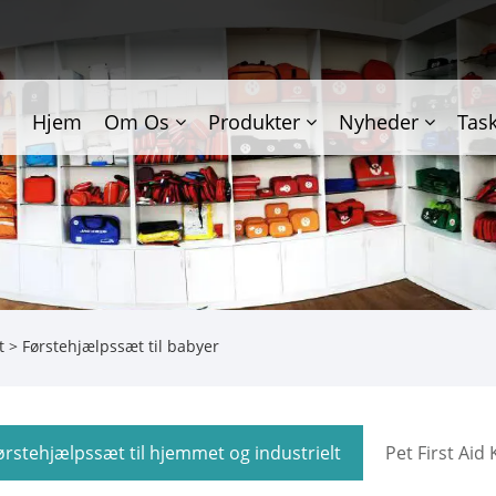
Hjem
Om Os
Produkter
Nyheder
Tas
t
> Førstehjælpssæt til babyer
ørstehjælpssæt til hjemmet og industrielt
Pet First Aid 