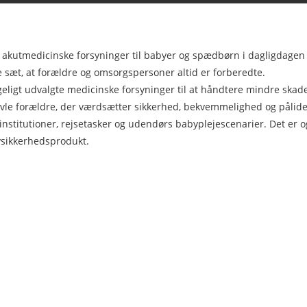
elle akutmedicinske forsyninger til babyer og spædbørn i dagligdag
te sæt, at forældre og omsorgspersoner altid er forberedte.
igt udvalgte medicinske forsyninger til at håndtere mindre skade
travle forældre, der værdsætter sikkerhed, bekvemmelighed og pålide
institutioner, rejsetasker og udendørs babyplejescenarier. Det er o
bysikkerhedsprodukt.