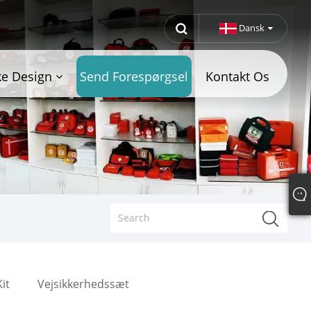
Dansk
ke Design
Send Forespørgsel
Kontakt Os
Kit
Vejsikkerhedssæt