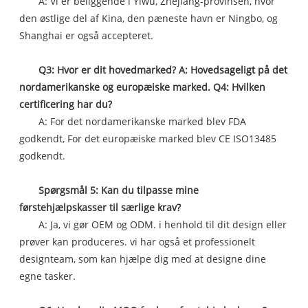
A: Vi er beliggende i Yiwu, Zhejiang-provinsen, hvor
den østlige del af Kina, den pæneste havn er Ningbo, og
Shanghai er også accepteret.
Q3: Hvor er dit hovedmarked? A: Hovedsageligt på det
nordamerikanske og europæiske marked. Q4: Hvilken
certificering har du?
A: For det nordamerikanske marked blev FDA
godkendt, For det europæiske marked blev CE ISO13485
godkendt.
Spørgsmål 5: Kan du tilpasse mine
førstehjælpskasser til særlige krav?
A: Ja, vi gør OEM og ODM. i henhold til dit design eller
prøver kan produceres. vi har også et professionelt
designteam, som kan hjælpe dig med at designe dine
egne tasker.