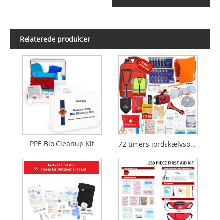
Relaterede produkter
PPE Bio Cleanup Kit
72 timers jordskælvsoverlevelsesrygsæk Brandkatastrofe-nødsæt