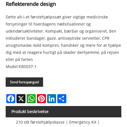
Reflekterende design
Dette alt-i-et førstehjælpssæt giver vigtige medicinske
forsyninger til hverdagens nødsituationer og
udendørsaktiviteter. Kompakt, bærbar og organiseret, den
inkluderer bandager, gaze, antiseptiske servietter, CPR
ansigtsmaske, kold kompres, handsker og mere for at hjælpe
dig med at reagere hurtigt på skader derhjemme, på rejsen
eller på farten
Model:KB5037-1
Send forespørgsel
Facebook
X
WhatsApp
Pinterest
LinkedIn
Share
Produkt beskrivelse
210 stk førstehjælpskasse | Emergency Kit |