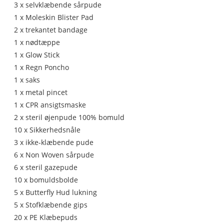
3 x selvklæbende sårpude
1 x Moleskin Blister Pad
2 x trekantet bandage
1 x nødtæppe
1 x Glow Stick
1 x Regn Poncho
1 x saks
1 x metal pincet
1 x CPR ansigtsmaske
2 x steril øjenpude 100% bomuld
10 x Sikkerhedsnåle
3 x ikke-klæbende pude
6 x Non Woven sårpude
6 x steril gazepude
10 x bomuldsbolde
5 x Butterfly Hud lukning
5 x Stofklæbende gips
20 x PE Klæbepuds