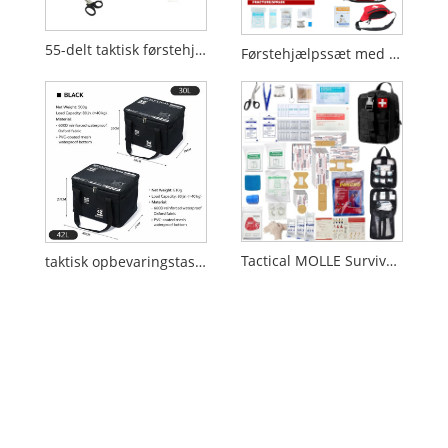
55-delt taktisk førstehjælpssæt til udendørs og nødbrug
Førstehjælpssæt med 159 dele med taljetaske
Tactical MOLLE Survival First Aid Kit til nød- og udendørsbrug
taktisk opbevaringstaske